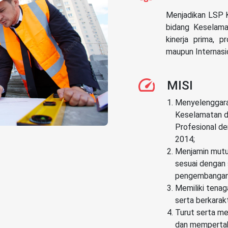
Menjadikan LSP K
bidang Keselama
kinerja prima, p
maupun Internasi
MISI
Menyelenggarak
Keselamatan d
Profesional d
2014;
Menjamin mutu
sesuai dengan 
pengembangan 
Memiliki tenag
serta berkarak
Turut serta m
dan mempertah