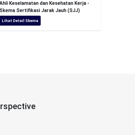
Ahli Keselamatan dan Kesehatan Kerja -
Paramed
Skema Sertifikasi Jarak Jauh (SJJ)
Kerja Mu
Lihat Detail Skema
Lihat De
rspective